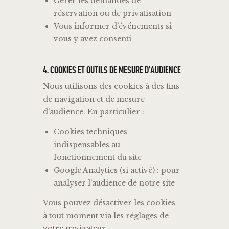
Gérer
les
demandes
de
réservation
ou
de
privatisation
Vous
informer
d’événements
si
vous
y
avez
consenti
4.
COOKIES
ET
OUTILS
DE
MESURE
D’AUDIENCE
Nous
utilisons
des
cookies
à
des
fins
de
navigation
et
de
mesure
d’audience.
En
particulier :
Cookies
techniques
indispensables
au
fonctionnement
du
site
Google
Analytics (
si
activé) :
pour
analyser
l’audience
de
notre
site
Vous
pouvez
désactiver
les
cookies
à
tout
moment
via
les
réglages
de
votre
navigateur.