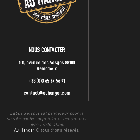
NOUS CONTACTER
100, avenue des Vosges 88100
Remomeix
+33 (0)3 65 67 56 91
contact@auhangar.com
L’abus d’alcool est dangereux pour la
santé – sachez apprécier et consommer
avec modération.
Au Hangar
© tous droits résevés.