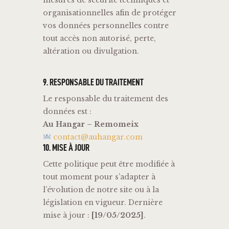
mesures
de
sécurité
techniques
et
organisationnelles
afin
de
protéger
vos
données
personnelles
contre
tout
accès
non
autorisé,
perte,
altération
ou
divulgation.
9.
RESPONSABLE
DU
TRAITEMENT
Le
responsable
du
traitement
des
données
est :
Au
Hangar –
Remomeix
contact@auhangar.com
10.
MISE
À
JOUR
Cette
politique
peut
être
modifiée
à
tout
moment
pour
s’adapter
à
l’évolution
de
notre
site
ou
à
la
législation
en
vigueur.
Dernière
mise
à
jour :
[19/05/2025
]
.