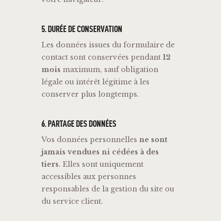
5.
DURÉE
DE
CONSERVATION
Les
données
issues
du
formulaire
de
contact
sont
conservées
pendant
12
mois
maximum,
sauf
obligation
légale
ou
intérêt
légitime
à
les
conserver
plus
longtemps.
6.
PARTAGE
DES
DONNÉES
Vos
données
personnelles
ne
sont
jamais
vendues
ni
cédées
à
des
tiers
.
Elles
sont
uniquement
accessibles
aux
personnes
responsables
de
la
gestion
du
site
ou
du
service
client.