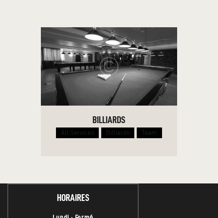
BILLIARDS
All Services
Billiards
Team
HORAIRES
Lundi : Fermé